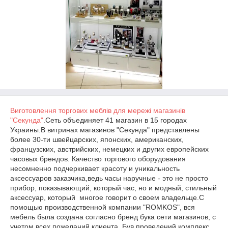
Виготовлення торгових меблів для мережі магазинів
"Секунда"
.Сеть объединяет 41 магазин в 15 городах
Украины.В витринах магазинов "Секунда" представлены
более 30-ти швейцарских, японских, американских,
французских, австрийских, немецких и других европейских
часовых брендов. Качество торгового оборудования
несомненно подчеркивает красоту и уникальность
аксессуаров заказчика,ведь часы наручные - это не просто
прибор, показывающий, который час, но и модный, стильный
аксессуар, который многое говорит о своем владельце.С
помощью производственной компании "ROMKOS", вся
мебель была создана согласно бренд бука сети магазинов, с
учетом всех пожеланий клиента. Був проведений комплекс