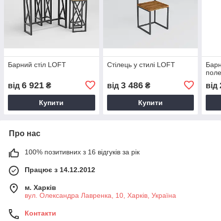
Барний стіл LOFT
Стілець у стилі LOFT
Барн
пол
6 921
3 486
від
₴
від
₴
від
Купити
Купити
Про нас
100% позитивних з 16 відгуків за рік
Працює з 14.12.2012
м. Харків
вул. Олександра Лавренка, 10, Харків, Україна
Контакти