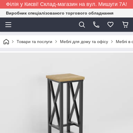
Філія у Києві! Склад-магазин на вул. Мишуги 7А!
Виробник спеціалізованого торгового обладнання
Товари та послуги
Меблі для дому та офісу
Меблі в 