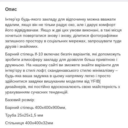
Опис
Інтер'єр будь-якого закладу для відпочинку можна вважати
вдалим, якщо він не тільки радує око, але і дарує комфорт
його відвідувачам. Якщо ж дві цих умови виконані, в такі місця
хочеться повертатися знову і знову, ділитися фотографіями
затишного простору в соціальних мережах, запрошувати туди
друзів і знайомих.
Барний стілець lf-10 включає безліч варіантів, які допоможуть
зробити атмосферу закладу для дозвілля більш привітною і
дружньою. На нашому сайті ви зможете знайти варіанти для
інтер'єру в стилі лофт, скандинавського стилю мінімалізму –
будь-яка ваша задумка в цьому напрямку легко і просто
здійснитися завдяки вишуканим моделям від YFIB[
дизайнерів, які постійно вдосконалюють свою майстерність з
урахуванням сучасних тенденцій.
Базовий розмір:
Барний стілець 400х400х900мм,
Труба 25х25х1,5 мм
Стільниця 400х400х32мм