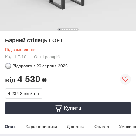
Барний стілець LOFT
Під замовлення
Код: LF-10
Опт і роздріб
Відправка з
20 серпня 2026
4 530
від
₴
4 234 ₴
від 5 шт.
Купити
Опис
Характеристики
Доставка
Оплата
Умови п