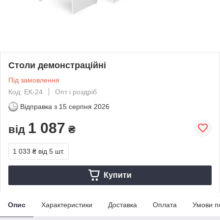
Столи демонстраційні
Під замовлення
Код: ЕК-24
Опт і роздріб
Відправка з
15 серпня 2026
1 087
від
₴
1 033 ₴
від 5 шт.
Купити
Опис
Характеристики
Доставка
Оплата
Умови п