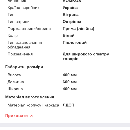
Виробник
ROMKOS
Країна виробник
Україна
Тип
Вітрина
Тип вітрини
Острівна
Форма вітрини/вітрини
Пряма (лінійна)
Колір
Білий
Тип встановлення
Підлоговий
обладнання
Призначення
Для широкого спектру
товарів
Габаритні розміри
Висота
400 мм
Довжина
600 мм
Ширина
400 мм
Матеріал виготовлення
Матеріал корпусу і каркаса
ЛДСП
Приховати