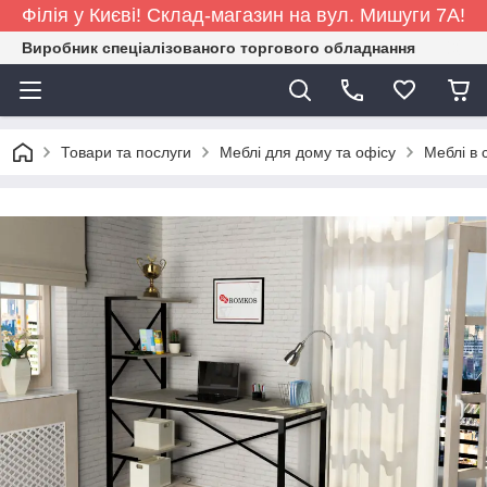
Філія у Києві! Склад-магазин на вул. Мишуги 7А!
Виробник спеціалізованого торгового обладнання
Товари та послуги
Меблі для дому та офісу
Меблі в 