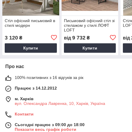
Стіл офісний письмовий в
Письмовий офісний стіл зі
Стіл
стилі модерн
стелажом у стилі ЛОФТ
LOF
LOFT
3 120
9 732
₴
від
₴
від
Купити
Купити
Про нас
100% позитивних з 16 відгуків за рік
Працює з 14.12.2012
м. Харків
вул. Олександра Лавренка, 10, Харків, Україна
Контакти
Сьогодні працює з 09:00 до 18:00
Показати весь графік роботи