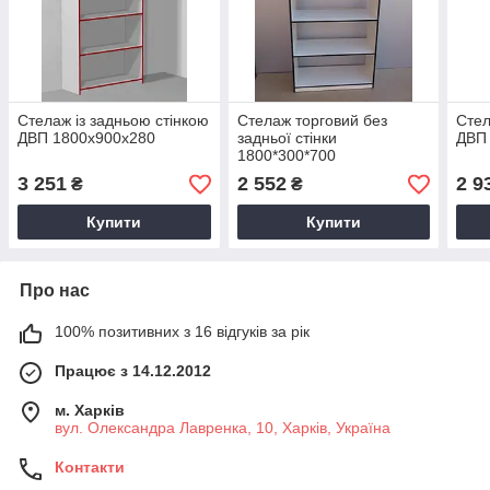
Стелаж із задньою стінкою
Стелаж торговий без
Стел
ДВП 1800х900х280
задньої стінки
ДВП
1800*300*700
3 251
2 552
2 9
₴
₴
Купити
Купити
Про нас
100% позитивних з 16 відгуків за рік
Працює з 14.12.2012
м. Харків
вул. Олександра Лавренка, 10, Харків, Україна
Контакти