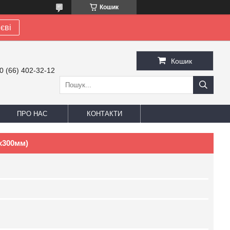
Кошик
єві
Кошик
0 (66) 402-32-12
ПРО НАС
КОНТАКТИ
0х300мм)