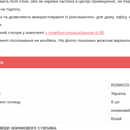
дають біля стіни, або як окрема частина в центрі приміщення, чи пе
на підлогу,
ні та дозволяють використовувати їх різноманітно- для дому, офісу, 
я.
ний стелаж у комплекті
з тумбою-органайзером К-08.
лект постачання не входять. На фото показано можливі варіанти
ки
ROMKOS
к
Україна
шніх полиць
6 шт.
книжкови
Білий
зміри книжкового стелажа