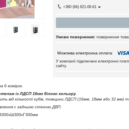
+380 (66) 821-06-61
повернення това
У компанії підключені електронні пла
сайту.
а 6 комірок.
 стелаж із ЛДСП 16мм білого кольору.
ить від кількості кубів, товщини ЛДСП (16мм, 18мм або 32 мм) т
лення с задньою стінкою ДВП.
: В300хШ300хГ300мм