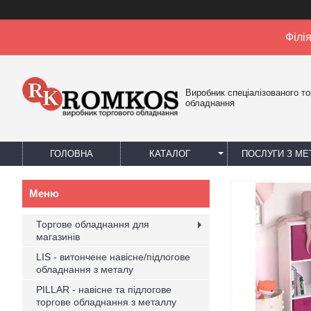
Філі
Виробник спеціалізованого то
обладнання
ГОЛОВНА
КАТАЛОГ
ПОСЛУГИ З М
Торгове обладнання для
магазинів
LIS - витончене навісне/підлогове
обладнання з металу
PILLAR - навісне та підлогове
торгове обладнання з металлу