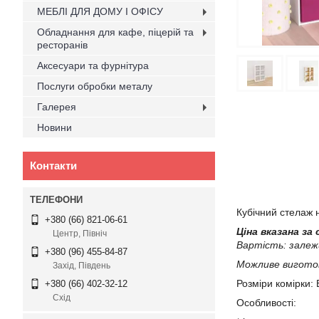
МЕБЛІ ДЛЯ ДОМУ І ОФІСУ
Обладнання для кафе, піцерій та
ресторанів
Аксесуари та фурнітура
Послуги обробки металу
Галерея
Новини
Контакти
Кубічний стелаж н
+380 (66) 821-06-61
Ціна вказана за
Центр, Північ
Вартість: залеж
+380 (96) 455-84-87
Можливе виготов
Захід, Південь
Розміри комірки
+380 (66) 402-32-12
Схід
Особливості: