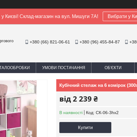
я у Києві! Склад-магазин на вул. Мишуги 7А!
Вибрати у Ки
ргового
+380 (66) 821-06-61
+380 (96) 455-84-87
+38
ЕТАЛООБРОБКИ
УМОВИ ПОСТАЧАННЯ
ОБ'ЄКТИ
Кубічний стелаж на 6 комірок (30
від
2 239 ₴
В наявності
Код:
СК-06-3hx2
Купити