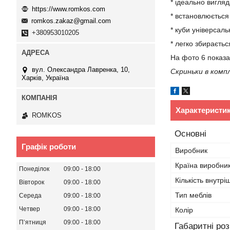
* ідеально вигля
https://www.romkos.com
* встановлюється 
romkos.zakaz@gmail.com
* куби універсаль
+380953010205
* легко збираєтьс
На фото 6 показа
вул. Олександра Лавренка, 10,
Скриньки в комп
Харків, Україна
Характеристи
ROMKOS
Основні
Графік роботи
Виробник
Країна виробни
Понеділок
09:00
18:00
Кількість внутрі
Вівторок
09:00
18:00
Тип меблів
Середа
09:00
18:00
Четвер
09:00
18:00
Колір
Пʼятниця
09:00
18:00
Габаритні ро