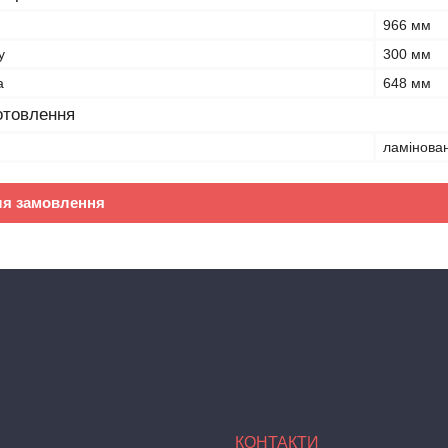
966 мм
у
300 мм
а
648 мм
отовлення
ламінова
ля замовлення