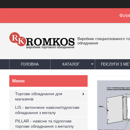
Філі
Виробник спеціалізованого то
обладнання
ГОЛОВНА
КАТАЛОГ
ПОСЛУГИ З М
Торгове обладнання для
магазинів
LIS - витончене навісне/підлогове
обладнання з металу
PILLAR - навісне та підлогове
торгове обладнання з металлу