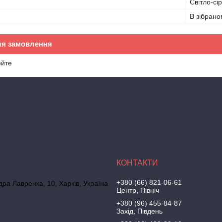
Світло-сі
В зібрано
ля замовлення
юйте
+380 (66) 821-06-61
дра Лавренка, 10, Харків, Україна
Центр, Північ
+380 (96) 455-84-87
Захід, Південь