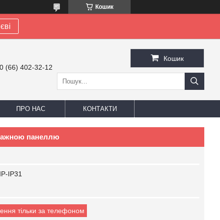
Кошик
єві
Кошик
0 (66) 402-32-12
ПРО НАС
КОНТАКТИ
тажною панеллю
Р-IP31
ення тільки за телефоном