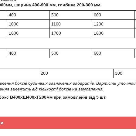
000мм, ширина 400-900 мм, глибина 200-300 мм.
400
500
600
1000
1100
1200
1600
1700
1800
400
500
600
200
300
лення боксів будь-яких зазначених габаритів. Вартість уточнюй
ння залежить від кількості боксів на замовлення.
 бокс В400хШ400хГ200мм при замовленні від 5 шт.
ки