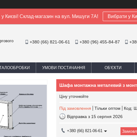
я у Києві! Склад-магазин на вул. Мишуги 7А!
Вибрати у Ки
ргового
+380 (66) 821-06-61
+380 (96) 455-84-87
+38
ЕТАЛООБРОБКИ
УМОВИ ПОСТАЧАННЯ
ОБ'ЄКТИ
Шафа монтажна металевий з мон
Ціну уточнюйте
Під замовлення
Тільки оптом
Код:
Ш
Відправка з 15 серпня 2026
+380 (66) 821-06-61
Замовл