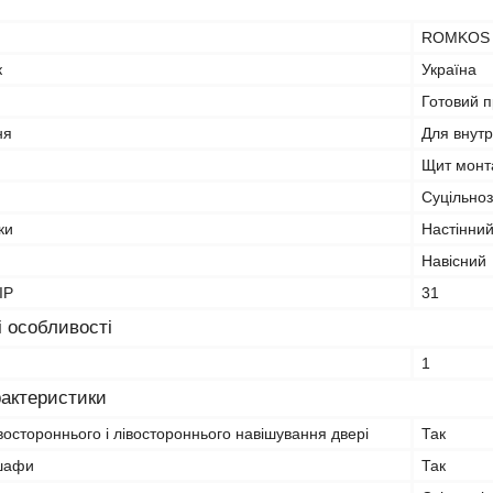
ROMKOS
к
Україна
Готовий п
ня
Для внутр
Щит монт
Суцільно
ки
Настінни
Навісний
IP
31
і особливості
1
рактеристики
остороннього і лівостороннього навішування двері
Так
 шафи
Так