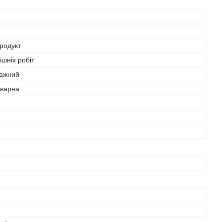
родукт
ішніх робіт
ажний
зварна
й