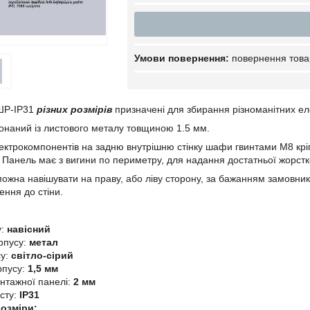
повернення това
ШР-IP31
різних розмірів
призначені для збирання різноманітних еле
наний із листового металу товщиною 1.5 мм.
ектрокомпонентів на задню внутрішню стінку шафи гвинтами М8 кр
. Панель має з вигини по периметру, для надання достатньої жорстко
жна навішувати на праву, або ліву сторону, за бажанням замовник
ення до стіни.
у:
навісний
рпусу:
метал
су:
світло-сірий
пусу:
1,5 мм
тажної панелі:
2 мм
исту:
IP31
розміри: