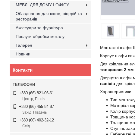
МЕБЛІ ДЛЯ ДОМУ І ОФІСУ
Обладнання для кафе, піцерій та
ресторанів
Аксесуари та фурнітура
Послуги обробки металу
Галерея
Монтажні шафи 
Новини
Корпус шафи вико
Для кріплення ел
товщиною 2 мм
Контакти
Дверцята шафи мо
навісів
для кріпл
Характеристики:
+380 (66) 821-06-61
Центр, Північ
Тип монтаж
Матеріал ко
+380 (96) 455-84-87
Колір корпу
Захід, Південь
Товщина кор
+380 (66) 402-32-12
Толщина мон
Схід
Ступінь зах
Габаритні 