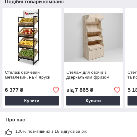
Подібні товари компанії
Стелаж овочевий
Стелаж для овочів з
Стел
металевий, на 4 яруси
дзеркальним фризом
та п
6 377
7 865
5 1
₴
від
₴
Купити
Купити
Про нас
100% позитивних з 16 відгуків за рік